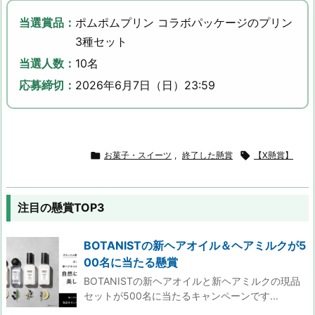
当選賞品：
ポムポムプリン コラボパッケージのプリン
3種セット
当選人数：
10名
応募締切：
2026年6月7日（日）23:59

お菓子・スイーツ
,
終了した懸賞

【X懸賞】
注目の懸賞TOP3
BOTANISTの新ヘアオイル＆ヘアミルクが5
00名に当たる懸賞
BOTANISTの新ヘアオイルと新ヘアミルクの現品
セットが500名に当たるキャンペーンです...