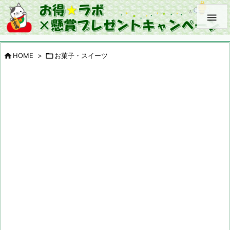


HOME
>

お菓子・スイーツ