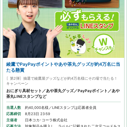
綾鷹でPayPayポイントやあや茶丸グッズが約4万名に当
たる懸賞
〖第2弾〗抽選で綾鷹屋グッズなどが約4万名様にその場で当たる！
キャンペーン
おにぎり具材セット／あや茶丸グッズ／PayPayポイント／あや
茶丸LINEスタンプなど
当選人数
約40,000名様／LINEスタンプは応募者全員
応募締切
8月23日 23:59
主催者
日本コカ･コーラ株式会社
応募方法
対象製品を購入し、ラベルに記載された二次元コードをス