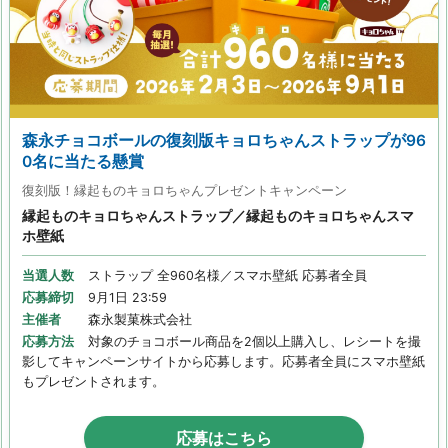
森永チョコボールの復刻版キョロちゃんストラップが96
0名に当たる懸賞
復刻版！縁起ものキョロちゃんプレゼントキャンペーン
縁起ものキョロちゃんストラップ／縁起ものキョロちゃんスマ
ホ壁紙
当選人数
ストラップ 全960名様／スマホ壁紙 応募者全員
応募締切
9月1日 23:59
主催者
森永製菓株式会社
応募方法
対象のチョコボール商品を2個以上購入し、レシートを撮
影してキャンペーンサイトから応募します。応募者全員にスマホ壁紙
もプレゼントされます。
応募はこちら