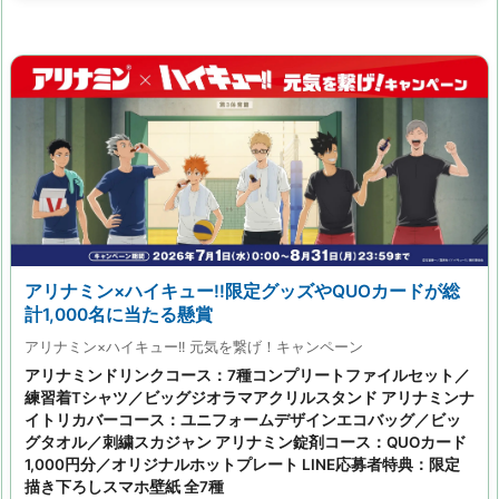
アリナミン×ハイキュー!!限定グッズやQUOカードが総
計1,000名に当たる懸賞
アリナミン×ハイキュー!! 元気を繋げ！キャンペーン
アリナミンドリンクコース：7種コンプリートファイルセット／
練習着Tシャツ／ビッグジオラマアクリルスタンド アリナミンナ
イトリカバーコース：ユニフォームデザインエコバッグ／ビッ
グタオル／刺繍スカジャン アリナミン錠剤コース：QUOカード
1,000円分／オリジナルホットプレート LINE応募者特典：限定
描き下ろしスマホ壁紙 全7種