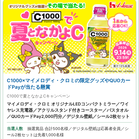
C1000×マイメロディ・クロミの限定グッズやQUOカー
ドPayが当たる懸賞
C1000で夏となかよCキャンペーン
マイメロディ・クロミ オリジナルLEDコンパクトミラー／ワイ
ヤレス充電器／アクリルスタンド付きコースター／バスタオル
／QUOカードPay2,000円分／デジタル壁紙／シール2枚セット
当選人数
抽選賞品 合計500名様／デジタル壁紙は応募者全員／シ
ール2枚セットは先着1,000名様