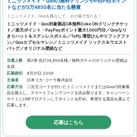
ミニッツメイド・Qooの無料ドリンクやPayPayポイン
トなどが3万4850名に当たる懸賞
ミニッツメイド・Qooを購入して、その場で当たる！
ミニッツメイド・Qoo対象製品1本無料Coke ONドリンクチケッ
ト／楽天ポイント・PayPayポイント最大1,000円分／Qooなり
きりハット＆ステンレスボトル／Toffy 薄型ひんやりフックファ
ン／Qooカプセルマシン／ミニッツメイド ソックス＆ウエスト
バッグ／オリジナル壁紙など
当選人数
第2弾 合計34,850名様／無料ガチャのオリジナル壁紙は
全員
応募締切
8月31日 23:59
主催者
日本コカ･コーラ株式会社
応募方法
二次元コードが付いたミニッツメイドまたはQooの対象製
品を購入し、スマートフォンでコードを読み取ります。キャンペーン
サイトにLINEでログインしてポイントを貯め、希望する賞品を選んで
応募します。
応募はこちら