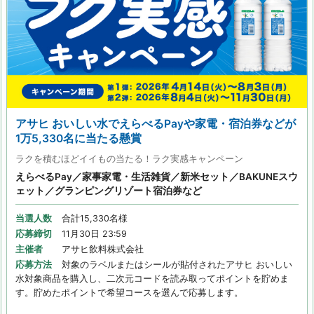
アサヒ おいしい水でえらべるPayや家電・宿泊券などが
1万5,330名に当たる懸賞
ラクを積むほどイイもの当たる！ラク実感キャンペーン
えらべるPay／家事家電・生活雑貨／新米セット／BAKUNEスウ
ェット／グランピングリゾート宿泊券など
当選人数
合計15,330名様
応募締切
11月30日 23:59
主催者
アサヒ飲料株式会社
応募方法
対象のラベルまたはシールが貼付されたアサヒ おいしい
水対象商品を購入し、二次元コードを読み取ってポイントを貯めま
す。貯めたポイントで希望コースを選んで応募します。