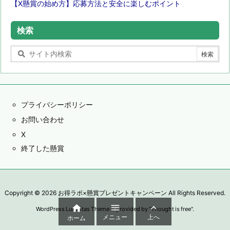
【X懸賞の始め方】応募方法と安全に楽しむポイント
検索
プライバシーポリシー
お問い合わせ
X
終了した懸賞
Copyright ©
2026
お得ラボ×懸賞プレゼントキャンペーン
All Rights Reserved.



WordPress Luxeritas Theme is provided by "
Thought is free
".
メニュー
上へ
ホーム