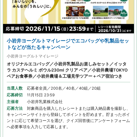
小岩井ヨーグルトマイレージでエコバッグや乳製品セッ
トなどが当たるキャンペーン
小岩井ヨーグルトマイレージ
オリジナルエコバッグ／小岩井乳製品お楽しみセット／イッタ
ラ カステヘルミ ボウル230ml クリア ペア／小岩井農場TOKYO
ペアお食事券／小岩井農場＆工場見学ツアー＋ペア宿泊つき
当選人数
応募者全員／200名／40名／40組／20組
応募締切
11月15日 23:59
主催者
小岩井乳業株式会社
応募方法
対象商品を購入したレシートまたは購入納品書を撮影し、
キャンペーンサイトから登録してポイントを貯めます。貯まったポイ
ントに応じて希望コースを選び、クイズ回答後にアンケートフォーム
へ必要事項を入力して応募します。